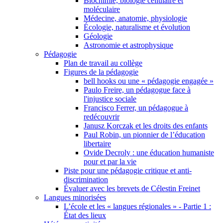
Biochimie, biologie cellulaire et
moléculaire
Médecine, anatomie, physiologie
Écologie, naturalisme et évolution
Géologie
Astronomie et astrophysique
Pédagogie
Plan de travail au collège
Figures de la pédagogie
bell hooks ou une « pédagogie engagée »
Paulo Freire, un pédagogue face à
l'injustice sociale
Francisco Ferrer, un pédagogue à
redécouvrir
Janusz Korczak et les droits des enfants
Paul Robin, un pionnier de l’éducation
libertaire
Ovide Decroly : une éducation humaniste
pour et par la vie
Piste pour une pédagogie critique et anti-
discrimination
Évaluer avec les brevets de Célestin Freinet
Langues minorisées
L’école et les « langues régionales » - Partie 1 :
État des lieux