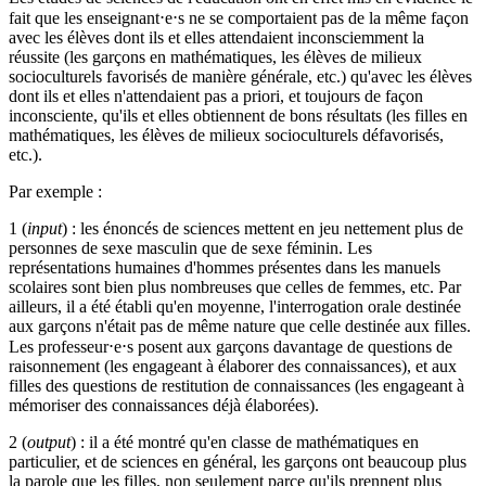
fait que les enseignant⋅e⋅s ne se comportaient pas de la même façon
avec les élèves dont ils et elles attendaient inconsciemment la
réussite (les garçons en mathématiques, les élèves de milieux
socioculturels favorisés de manière générale, etc.) qu'avec les élèves
dont ils et elles n'attendaient pas a priori, et toujours de façon
inconsciente, qu'ils et elles obtiennent de bons résultats (les filles en
mathématiques, les élèves de milieux socioculturels défavorisés,
etc.).
Par exemple :
1 (
input
) : les énoncés de sciences mettent en jeu nettement plus de
personnes de sexe masculin que de sexe féminin. Les
représentations humaines d'hommes présentes dans les manuels
scolaires sont bien plus nombreuses que celles de femmes, etc. Par
ailleurs, il a été établi qu'en moyenne, l'interrogation orale destinée
aux garçons n'était pas de même nature que celle destinée aux filles.
Les professeur⋅e⋅s posent aux garçons davantage de questions de
raisonnement (les engageant à élaborer des connaissances), et aux
filles des questions de restitution de connaissances (les engageant à
mémoriser des connaissances déjà élaborées).
2 (
output
) : il a été montré qu'en classe de mathématiques en
particulier, et de sciences en général, les garçons ont beaucoup plus
la parole que les filles, non seulement parce qu'ils prennent plus