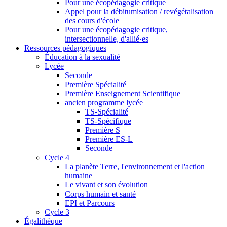
Pour une écopédagogie critique
Appel pour la débitumisation / revégétalisation
des cours d'école
Pour une écopédagogie critique,
intersectionnelle, d'allié·es
Ressources pédagogiques
Éducation à la sexualité
Lycée
Seconde
Première Spécialité
Première Enseignement Scientifique
ancien programme lycée
TS-Spécialité
TS-Spécifique
Première S
Première ES-L
Seconde
Cycle 4
La planète Terre, l'environnement et l'action
humaine
Le vivant et son évolution
Corps humain et santé
EPI et Parcours
Cycle 3
Égalithèque