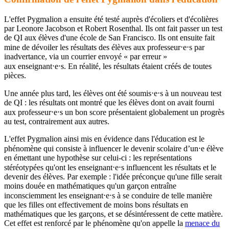
L'effet Pygmalion a ensuite été testé auprès d'écoliers et d'écolières
par Leonore Jacobson et Robert Rosenthal. Ils ont fait passer un test
de QI aux élèves d'une école de San Francisco. Ils ont ensuite fait
mine de dévoiler les résultats des élèves aux professeur⋅e⋅s par
inadvertance, via un courrier envoyé « par erreur »
aux enseignant⋅e⋅s. En réalité, les résultats étaient créés de toutes
pièces.
Une année plus tard, les élèves ont été soumis⋅e⋅s à un nouveau test
de QI : les résultats ont montré que les élèves dont on avait fourni
aux professeur⋅e⋅s un bon score présentaient globalement un progrès
au test, contrairement aux autres.
L'effet Pygmalion ainsi mis en évidence dans l'éducation est le
phénomène qui consiste à influencer le devenir scolaire d’un⋅e élève
en émettant une hypothèse sur celui-ci : les représentations
stéréotypées qu'ont les enseignant⋅e⋅s influencent les résultats et le
devenir des élèves. Par exemple : l'idée préconçue qu'une fille serait
moins douée en mathématiques qu'un garçon entraîne
inconsciemment les enseignant⋅e⋅s à se conduire de telle manière
que les filles ont effectivement de moins bons résultats en
mathématiques que les garçons, et se désintéressent de cette matière.
Cet effet est renforcé par le phénomène qu'on appelle la
menace du