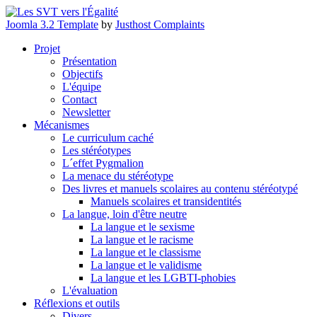
Joomla 3.2 Template
by
Justhost Complaints
Projet
Présentation
Objectifs
L'équipe
Contact
Newsletter
Mécanismes
Le curriculum caché
Les stéréotypes
L´effet Pygmalion
La menace du stéréotype
Des livres et manuels scolaires au contenu stéréotypé
Manuels scolaires et transidentités
La langue, loin d'être neutre
La langue et le sexisme
La langue et le racisme
La langue et le classisme
La langue et le validisme
La langue et les LGBTI-phobies
L'évaluation
Réflexions et outils
Divers