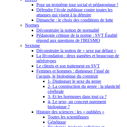
Pour un troisième tour social et pédagogique !
Défendre l’école publique contre toutes les
attaques qui visent à la détruire
Dimanche : le choix des conditions de lutte
Normes
Déconstruire la notion de normalité
Pédagogie critique de la norme : SVT Égalité
répond aux questions de l'IRESMO
Sexisme
Déconstruire la notion de « sexe par défaut »
La fécondation : deux gamètes et beaucoup de
stéréotypes
Le clitoris et son traitement en SVT
Femmes et hommes : distinguer l’inné de
l’acquis, le biologique du construit
1- Distinguer le sexe du genre
2- La construction du genre : la plasticité
cérébrale
3- Et les hormones dans tout ça ?
4- Le sexe, un concept purement
biologique ?
Histoire des sciences : les « oubliées »
Toutes les scientifiques
Génétique