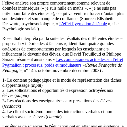
l’élève analyse son propre comportement comme relevant de
données intrinsèques (« je suis nulle en maths », « je ne suis pas
fait⋅e pour faire des études »), ce qui va venir renforcer d’autant plus
son désintérêt et son manque de confiance. (Source : Elisabeth
Deswarte, psychosociologue, «
L'effet Pygmalion à l'école
», site
Psychologie sociale)
Rosenthal interpréta par la suite les résultats des différentes études et
proposa la « théorie des 4 facteurs », identifiant quatre grandes
catégories de comportements par lesquels les enseignant⋅e⋅s
influencent le devenir des élèves, que David Trouilloud et Philippe
Sarazin résument ainsi dans «
Les connaissances actuelles sur l'effet
Pygmalion : processus, poids et modulateurs
»(
Revue Française de
Pédagogie,
n° 145, octobre-novembre-décembre 2003) :
1- Le contenu pédagogique et le mode de représentation des tâches
d'apprentissage (
input
)
2- Les sollicitations et opportunités d'expression octroyées aux
élèves (
output
)
3- Les réactions des enseignant⋅e⋅s aux prestations des élèves
(
feedback
)
4- Le climat socio-émotionnel des interactions verbales et non
verbales avec les élèves (
climate
)
Les études de sciences de l'éducation ont en effet mis en évidence le