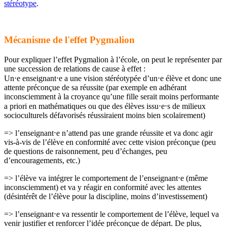
stéréotype
.
Mécanisme de l'effet Pygmalion
Pour expliquer l’effet Pygmalion à l’école, on peut le représenter par
une succession de relations de cause à effet :
Un⋅e enseignant⋅e a une vision stéréotypée d’un⋅e élève et donc une
attente préconçue de sa réussite (par exemple en adhérant
inconsciemment à la croyance qu’une fille serait moins performante
a priori en mathématiques ou que des élèves issu⋅e⋅s de milieux
socioculturels défavorisés réussiraient moins bien scolairement)
=> l’enseignant⋅e n’attend pas une grande réussite et va donc agir
vis-à-vis de l’élève en conformité avec cette vision préconçue (peu
de questions de raisonnement, peu d’échanges, peu
d’encouragements, etc.)
=> l’élève va intégrer le comportement de l’enseignant⋅e (même
inconsciemment) et va y réagir en conformité avec les attentes
(désintérêt de l’élève pour la discipline, moins d’investissement)
=> l’enseignant⋅e va ressentir le comportement de l’élève, lequel va
venir justifier et renforcer l’idée préconçue de départ. De plus,