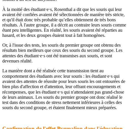
À la moitié des étudiant⋅e⋅s, Rosenthal a dit que les souris qui leur
avaient été confiées avaient été sélectionnées de manière très stricte,
et qu'il était donc très probable qu’elles obtiennent de très bons
résultats. À l'autre groupe, il a décrit au contraire leurs souris comme
étant peu intelligentes. En réalité, les souris avaient été réparties au
hasard, et les deux groupes étaient tout à fait homogènes.
Or, à l'issue des tests, les souris du premier groupe ont obtenu des
résultats bien meilleurs que ceux des souris du second groupe. Les
attentes des étudiant⋅e⋅s ont été transmises aux souris, et sont
devenues réalité.
La manière dont a été réalisée cette transmission tient au
comportement des étudiants avec leur souris : les étudiant⋅e⋅s qui
avaient des attentes de réussite pour leurs souris les ont entourées de
bien plus d'affection et d'attention, leur offrant encouragements et
récompenses, que les étudiant⋅e⋅s qui n'attendaient pas grand-chose
de leurs animaux. Les souris du premier groupe ont donc réalisé le
test dans des conditions de stress nettement inférieures à celles des
souris du second groupe, et étaient finalement mieux préparées.
Confirmation de l'effet Pygmalion dans l'éducation