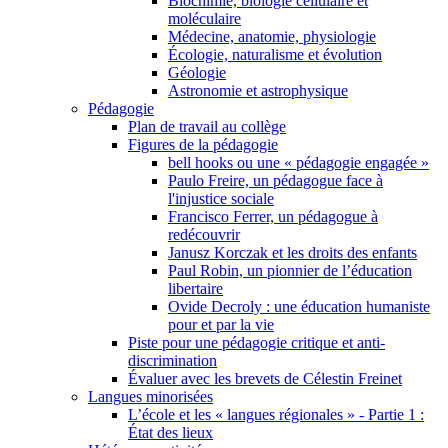
Biochimie, biologie cellulaire et
moléculaire
Médecine, anatomie, physiologie
Écologie, naturalisme et évolution
Géologie
Astronomie et astrophysique
Pédagogie
Plan de travail au collège
Figures de la pédagogie
bell hooks ou une « pédagogie engagée »
Paulo Freire, un pédagogue face à
l'injustice sociale
Francisco Ferrer, un pédagogue à
redécouvrir
Janusz Korczak et les droits des enfants
Paul Robin, un pionnier de l’éducation
libertaire
Ovide Decroly : une éducation humaniste
pour et par la vie
Piste pour une pédagogie critique et anti-
discrimination
Évaluer avec les brevets de Célestin Freinet
Langues minorisées
L’école et les « langues régionales » - Partie 1 :
État des lieux