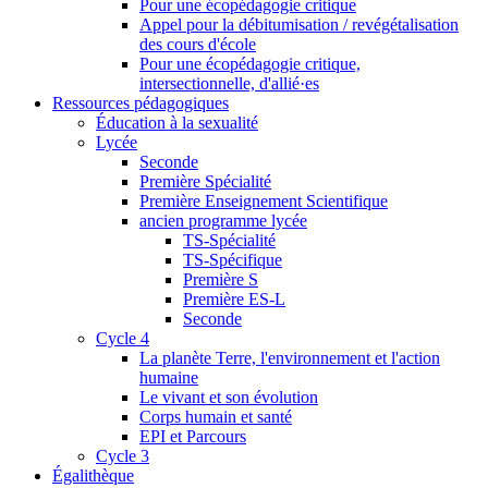
Pour une écopédagogie critique
Appel pour la débitumisation / revégétalisation
des cours d'école
Pour une écopédagogie critique,
intersectionnelle, d'allié·es
Ressources pédagogiques
Éducation à la sexualité
Lycée
Seconde
Première Spécialité
Première Enseignement Scientifique
ancien programme lycée
TS-Spécialité
TS-Spécifique
Première S
Première ES-L
Seconde
Cycle 4
La planète Terre, l'environnement et l'action
humaine
Le vivant et son évolution
Corps humain et santé
EPI et Parcours
Cycle 3
Égalithèque