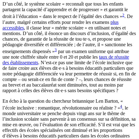
D’un côté, le système scolaire « reconnaît que tous les enfants
partagent la capacité d’apprendre et de progresser » et garantit le
2
droit à l’éducation « dans le respect de l’égalité des
chances »
. De
l’autre, malgré certains efforts pour rendre les examens
plus
accessibles
, il classe leur « mérite scolaire » en utilisant notes et
mentions. D’un côté, il énonce un discours d’inclusion, d’égalité des
chances, de garantie de la réussite de tou·te·s, et propose une
pédagogie diversifiée et différenciée ; de l’autre, il « sanctionne les
3
enseignements dispensés »
par un examen uniforme qui attribue
une note chiffrée située entre 0 et 20 et publie les
taux de réussite
des établissements
. N’est-ce pas une limite de l’école inclusive que
de faire croire aux élèves dit·e·s à besoins éducatifs particuliers que
notre pédagogie différenciée va leur permettre de réussir si, en fin de
compte – ou serait-ce en fin de conte ? –, leurs chances de réussite
au brevet et au baccalauréat sont diminuées, tout au moins par
rapport à celles des élèves dit·e·s sans besoins spécifiques ?
En écho à la question du chercheur britannique Len Barton, «
4
l’école inclusive : romantique, révolutionnaire ou
réaliste ? »
, le
monde universitaire se penche depuis vingt ans sur le thème de
l’inclusion scolaire sans parvenir à un consensus sur sa définition, sa
mise en œuvre, ou l’évaluation de son efficacité. S’il est vrai que les
effectifs des écoles spécialisées ont diminué et les proportions
d’élèves à besoins éducatifs particuliers dans les écoles ordinaires