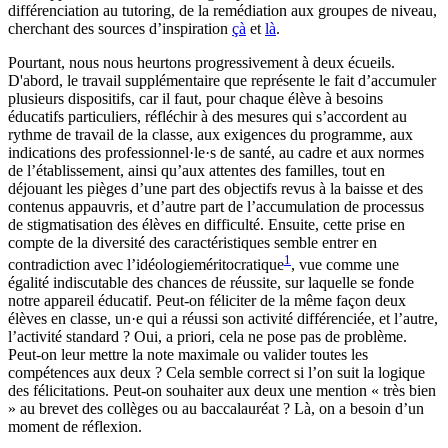
différenciation au tutoring, de la remédiation aux groupes de niveau,
cherchant des sources d’inspiration
çà
et
là
.
Pourtant, nous nous heurtons progressivement à deux écueils.
D'abord, le travail supplémentaire que représente le fait d’accumuler
plusieurs dispositifs, car il faut, pour chaque élève à besoins
éducatifs particuliers, réfléchir à des mesures qui s’accordent au
rythme de travail de la classe, aux exigences du programme, aux
indications des professionnel·le·s de santé, au cadre et aux normes
de l’établissement, ainsi qu’aux attentes des familles, tout en
déjouant les pièges d’une part des objectifs revus à la baisse et des
contenus appauvris, et d’autre part de l’accumulation de processus
de stigmatisation des élèves en difficulté. Ensuite, cette prise en
compte de la diversité des caractéristiques semble entrer en
1
contradiction avec l’idéologie
méritocratique
, vue comme une
égalité indiscutable des chances de réussite, sur laquelle se fonde
notre appareil éducatif. Peut-on féliciter de la même façon deux
élèves en classe, un·e qui a réussi son activité différenciée, et l’autre,
l’activité standard ? Oui, a priori, cela ne pose pas de problème.
Peut-on leur mettre la note maximale ou valider toutes les
compétences aux deux ? Cela semble correct si l’on suit la logique
des félicitations. Peut-on souhaiter aux deux une mention « très bien
» au brevet des collèges ou au baccalauréat ? Là, on a besoin d’un
moment de réflexion.