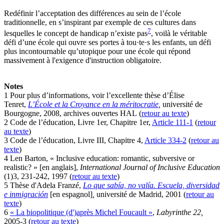
Redéfinir l’acceptation des différences au sein de l’école
traditionnelle, en s’inspirant par exemple de ces cultures dans
7
lesquelles le concept de handicap n’existe pas
, voilà le véritable
défi d’une école qui ouvre ses portes à tou·te·s les enfants, un défi
plus incontournable qu’utopique pour une école qui répond
massivement à l'exigence d'instruction obligatoire.
Notes
1 Pour plus d’informations, voir l’excellente thèse d’Élise
Tenret,
L’École et la Croyance en la méritocratie
,
université de
Bourgogne, 2008, archives ouvertes HAL (
retour au texte
)
2 Code de l’éducation, Livre 1er, Chapitre 1er,
Article 111-1
(
retour
au texte
)
3 Code de l’éducation, Livre III, Chapitre 4,
Article 334-2
(
retour au
texte
)
4 Len Barton, « Inclusive education: romantic, subversive or
realistic? » [en anglais],
International Journal of Inclusive Education
(1)3, 231-242, 1997 (
retour au texte
)
5 Thèse d'Adela Franzé,
Lo que sabía, no valía. Escuela, diversidad
e inmigración
[en espagnol]
,
université de Madrid, 2001 (
retour au
texte
)
6
« La biopolitique (d')après Michel Foucault »
,
Labyrinthe 22,
2005-3 (
retour au texte
)