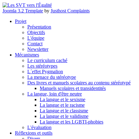
Joomla 3.2 Template
by
Justhost Complaints
Projet
Présentation
Objectifs
L'équipe
Contact
Newsletter
Mécanismes
Le curriculum caché
Les stéréotypes
L´effet Pygmalion
La menace du stéréotype
Des livres et manuels scolaires au contenu stéréotypé
Manuels scolaires et transidentités
La langue, loin d'être neutre
La langue et le sexisme
La langue et le racisme
La langue et le classisme
La langue et le validisme
La langue et les LGBTI-phobies
L'évaluation
Réflexions et outils
Divers