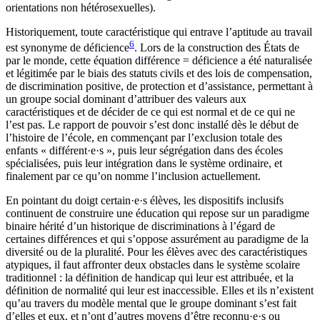
orientations non hétérosexuelles).
Historiquement, toute caractéristique qui entrave l’aptitude au travail
6
est synonyme de
déficience
. Lors de la construction des États de
par le monde, cette équation différence = déficience a été naturalisée
et légitimée par le biais des statuts civils et des lois de compensation,
de discrimination positive, de protection et d’assistance, permettant à
un groupe social dominant d’attribuer des valeurs aux
caractéristiques et de décider de ce qui est normal et de ce qui ne
l’est pas. Le rapport de pouvoir s’est donc installé dès le début de
l’histoire de l’école, en commençant par l’exclusion totale des
enfants « différent·e·s », puis leur ségrégation dans des écoles
spécialisées, puis leur intégration dans le système ordinaire, et
finalement par ce qu’on nomme l’inclusion actuellement.
En pointant du doigt certain·e·s élèves, les dispositifs inclusifs
continuent de construire une éducation qui repose sur un paradigme
binaire hérité d’un historique de discriminations à l’égard de
certaines différences et qui s’oppose assurément au paradigme de la
diversité ou de la pluralité. Pour les élèves avec des caractéristiques
atypiques, il faut affronter deux obstacles dans le système scolaire
traditionnel : la définition de handicap qui leur est attribuée, et la
définition de normalité qui leur est inaccessible. Elles et ils n’existent
qu’au travers du modèle mental que le groupe dominant s’est fait
d’elles et eux, et n’ont d’autres moyens d’être reconnu·e·s ou