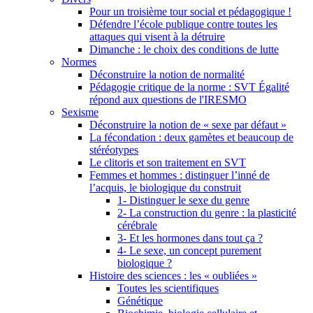
Pour un troisième tour social et pédagogique !
Défendre l’école publique contre toutes les
attaques qui visent à la détruire
Dimanche : le choix des conditions de lutte
Normes
Déconstruire la notion de normalité
Pédagogie critique de la norme : SVT Égalité
répond aux questions de l'IRESMO
Sexisme
Déconstruire la notion de « sexe par défaut »
La fécondation : deux gamètes et beaucoup de
stéréotypes
Le clitoris et son traitement en SVT
Femmes et hommes : distinguer l’inné de
l’acquis, le biologique du construit
1- Distinguer le sexe du genre
2- La construction du genre : la plasticité
cérébrale
3- Et les hormones dans tout ça ?
4- Le sexe, un concept purement
biologique ?
Histoire des sciences : les « oubliées »
Toutes les scientifiques
Génétique