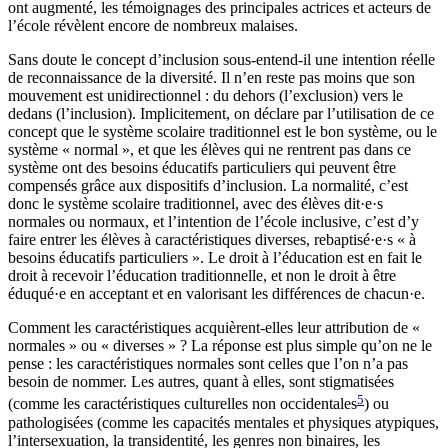
ont augmenté, les témoignages des principales actrices et acteurs de
l’école révèlent encore de nombreux malaises.
Sans doute le concept d’inclusion sous-entend-il une intention réelle
de reconnaissance de la diversité. Il n’en reste pas moins que son
mouvement est unidirectionnel : du dehors (l’exclusion) vers le
dedans (l’inclusion). Implicitement, on déclare par l’utilisation de ce
concept que le système scolaire traditionnel est le bon système, ou le
système « normal », et que les élèves qui ne rentrent pas dans ce
système ont des besoins éducatifs particuliers qui peuvent être
compensés grâce aux dispositifs d’inclusion. La normalité, c’est
donc le système scolaire traditionnel, avec des élèves dit·e·s
normales ou normaux, et l’intention de l’école inclusive, c’est d’y
faire entrer les élèves à caractéristiques diverses, rebaptisé·e·s « à
besoins éducatifs particuliers ». Le droit à l’éducation est en fait le
droit à recevoir l’éducation traditionnelle, et non le droit à être
éduqué·e en acceptant et en valorisant les différences de chacun·e.
Comment les caractéristiques acquièrent-elles leur attribution de «
normales » ou « diverses » ? La réponse est plus simple qu’on ne le
pense : les caractéristiques normales sont celles que l’on n’a pas
besoin de nommer. Les autres, quant à elles, sont stigmatisées
5
(comme les caractéristiques culturelles non
occidentales
) ou
pathologisées (comme les capacités mentales et physiques atypiques,
l’intersexuation, la transidentité, les genres non binaires, les