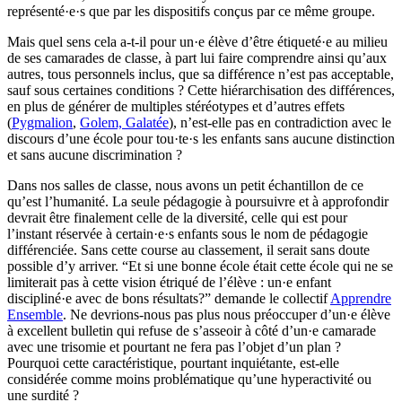
représenté·e·s que par les dispositifs conçus par ce même groupe.
Mais quel sens cela a-t-il pour un·e élève d’être étiqueté·e au milieu
de ses camarades de classe, à part lui faire comprendre ainsi qu’aux
autres, tous personnels inclus, que sa différence n’est pas acceptable,
sauf sous certaines conditions ? Cette hiérarchisation des différences,
en plus de générer de multiples stéréotypes et d’autres effets
(
Pygmalion
,
Golem, Galatée
), n’est-elle pas en contradiction avec le
discours d’une école pour tou·te·s les enfants sans aucune distinction
et sans aucune discrimination ?
Dans nos salles de classe, nous avons un petit échantillon de ce
qu’est l’humanité. La seule pédagogie à poursuivre et à approfondir
devrait être finalement celle de la diversité, celle qui est pour
l’instant réservée à certain·e·s enfants sous le nom de pédagogie
différenciée. Sans cette course au classement, il serait sans doute
possible d’y arriver. “Et si une bonne école était cette école qui ne se
limiterait pas à cette vision étriqué de l’élève : un·e enfant
discipliné·e avec de bons résultats?” demande le collectif
Apprendre
Ensemble
. Ne devrions-nous pas plus nous préoccuper d’un·e élève
à excellent bulletin qui refuse de s’asseoir à côté d’un·e camarade
avec une trisomie et pourtant ne fera pas l’objet d’un plan ?
Pourquoi cette caractéristique, pourtant inquiétante, est-elle
considérée comme moins problématique qu’une hyperactivité ou
une surdité ?