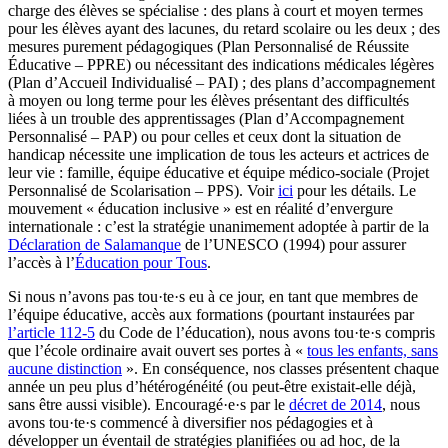
charge des élèves se spécialise : des plans à court et moyen termes
pour les élèves ayant des lacunes, du retard scolaire ou les deux ; des
mesures purement pédagogiques (Plan Personnalisé de Réussite
Éducative – PPRE) ou nécessitant des indications médicales légères
(Plan d’Accueil Individualisé – PAI) ; des plans d’accompagnement
à moyen ou long terme pour les élèves présentant des difficultés
liées à un trouble des apprentissages (Plan d’Accompagnement
Personnalisé – PAP) ou pour celles et ceux dont la situation de
handicap nécessite une implication de tous les acteurs et actrices de
leur vie : famille, équipe éducative et équipe médico-sociale (Projet
Personnalisé de Scolarisation – PPS). Voir
ici
pour les détails. Le
mouvement « éducation inclusive » est en réalité d’envergure
internationale : c’est la stratégie unanimement adoptée à partir de la
Déclaration de Salamanque
de l’UNESCO (1994) pour assurer
l’accès à l’
Éducation pour Tous
.
Si nous n’avons pas tou·te·s eu à ce jour, en tant que membres de
l’équipe éducative, accès aux formations (pourtant instaurées par
l’article 112-5
du Code de l’éducation), nous avons tou·te·s compris
que l’école ordinaire avait ouvert ses portes à «
tous les enfants, sans
aucune distinction
». En conséquence, nos classes présentent chaque
année un peu plus d’hétérogénéité (ou peut-être existait-elle déjà,
sans être aussi visible). Encouragé·e·s par le
décret de 2014
, nous
avons tou·te·s commencé à diversifier nos pédagogies et à
développer un éventail de stratégies planifiées ou ad hoc, de la