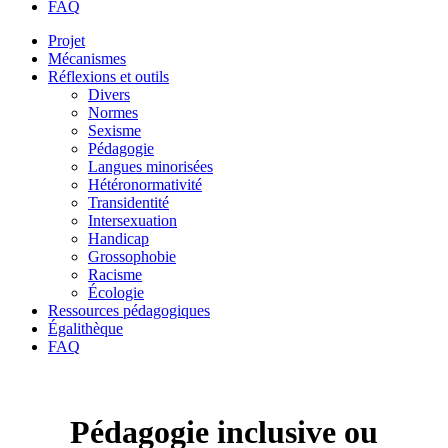
FAQ
Projet
Mécanismes
Réflexions et outils
Divers
Normes
Sexisme
Pédagogie
Langues minorisées
Hétéronormativité
Transidentité
Intersexuation
Handicap
Grossophobie
Racisme
Écologie
Ressources pédagogiques
Égalithèque
FAQ
Pédagogie inclusive ou