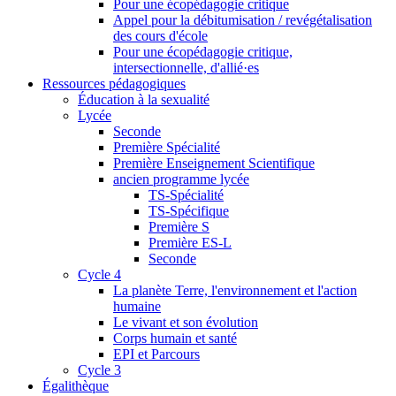
Pour une écopédagogie critique
Appel pour la débitumisation / revégétalisation
des cours d'école
Pour une écopédagogie critique,
intersectionnelle, d'allié·es
Ressources pédagogiques
Éducation à la sexualité
Lycée
Seconde
Première Spécialité
Première Enseignement Scientifique
ancien programme lycée
TS-Spécialité
TS-Spécifique
Première S
Première ES-L
Seconde
Cycle 4
La planète Terre, l'environnement et l'action
humaine
Le vivant et son évolution
Corps humain et santé
EPI et Parcours
Cycle 3
Égalithèque