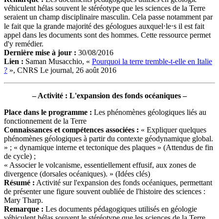
véhiculent hélas souvent le stéréotype que les sciences de la Terre
seraient un champ disciplinaire masculin. Cela passe notamment par
le fait que la grande majorité des géologues auxquel⋅le⋅s il est fait
appel dans les documents sont des hommes. Cette ressource permet
d'y remédier.
Dernière mise à jour
:
30/08/2016
Lien
:
Saman Musacchio, «
Pourquoi la terre tremble-t-elle en Italie
?
», CNRS Le journal, 26 août 2016
– Activité : L'expansion des fonds océaniques –
Place dans le programme :
Les phénomènes géologiques liés au
fonctionnement de la Terre
Connaissances et compétences associées :
« Expliquer quelques
phénomènes géologiques à partir du contexte géodynamique global.
» ; « dynamique interne et tectonique des plaques » (Attendus de fin
de cycle) ;
« Associer le volcanisme, essentiellement effusif, aux zones de
divergence (dorsales océaniques). » (Idées clés)
Résumé
:
Activité sur l'expansion des fonds océaniques, permettant
de présenter une figure souvent oubliée de l'histoire des sciences :
Mary Tharp.
Remarque :
Les documents pédagogiques utilisés en géologie
véhiculent hélas souvent le stéréotype que les sciences de la Terre