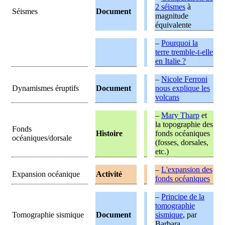
2 séismes
à
Séismes
Document
magnitude
équivalente
–
Pourquoi la
terre tremble-t-elle
en Italie ?
–
Nicole Ferroni
Dynamismes éruptifs
Document
nous explique les
volcans
–
Mary Tharp
et
la topographie des
Fonds
Histoire
fonds océaniques
océaniques/dorsale
(fosses, dorsales,
etc.)
–
L'expansion des
Expansion océanique
Activité
fonds océaniques
–
Principe de la
tomographie
Tomographie sismique
Document
sismique
, par
Barbara