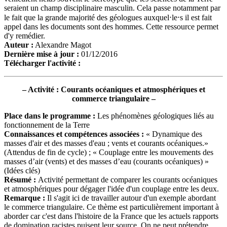
seraient un champ disciplinaire masculin. Cela passe notamment par
le fait que la grande majorité des géologues auxquel⋅le⋅s il est fait
appel dans les documents sont des hommes. Cette ressource permet
d'y remédier.
Auteur :
Alexandre Magot
Dernière mise à jour
:
01/12/2016
Télécharger l'activité
:
– Activité : Courants océaniques et atmosphériques et
commerce triangulaire –
Place dans le programme :
Les phénomènes géologiques liés au
fonctionnement de la Terre
Connaissances et compétences associées :
« Dynamique des
masses d'air et des masses d'eau ; vents et courants océaniques.»
(Attendus de fin de cycle) ; « Couplage entre les mouvements des
masses d’air (vents) et des masses d’eau (courants océaniques) »
(Idées clés)
Résumé
:
Activité permettant de comparer les courants océaniques
et atmosphériques pour dégager l'idée d'un couplage entre les deux.
Remarque :
Il s'agit ici de travailler autour d'un exemple abordant
le commerce triangulaire. Ce thème est particulièrement important à
aborder car c'est dans l'histoire de la France que les actuels rapports
de domination racistes puisent leur source. On ne peut prétendre