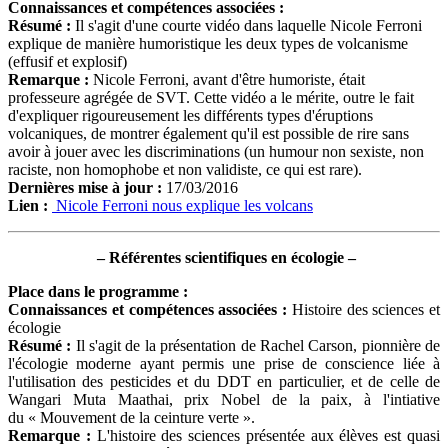
Connaissances et compétences associées :
Résumé
:
Il s'agit d'une courte vidéo dans laquelle Nicole Ferroni
explique de manière humoristique les deux types de volcanisme
(effusif et explosif)
Remarque :
Nicole Ferroni, avant d'être humoriste, était
professeure agrégée de SVT. Cette vidéo a le mérite, outre le fait
d'expliquer rigoureusement les différents types d'éruptions
volcaniques, de montrer également qu'il est possible de rire sans
avoir à jouer avec les discriminations (un humour non sexiste, non
raciste, non homophobe et non validiste, ce qui est rare).
Dernières mise à jour
:
17/03/2016
Lien
:
Nicole Ferroni nous explique les volcans
–
Référentes scientifiques en écologie
–
Place dans le programme
:
Connaissances et compétences associées :
Histoire des sciences et
écologie
Résumé :
Il s'agit de la présentation de Rachel Carson, pionnière de
l'écologie moderne ayant permis une prise de conscience liée à
l'utilisation des pesticides et du DDT en particulier, et de celle de
Wangari Muta Maathai, prix Nobel de la paix, à l'intiative
du « Mouvement de la ceinture verte ».
Remarque :
L'histoire des sciences présentée aux élèves est quasi