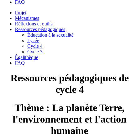
FAQ
Projet
Mécanismes
Réflexions et outils
Ressources pédagogiques
Éducation à la sexualité
Lycée
Cycle 4
Cycle 3
Égalithèque
FAQ
Ressources pédagogiques de
cycle 4
Thème : La planète Terre,
l'environnement et l'action
humaine