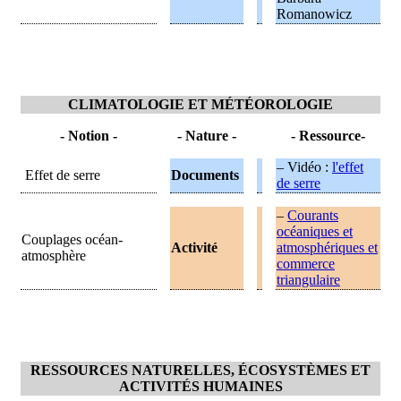
Romanowicz
CLIMATOLOGIE ET MÉTÉOROLOGIE
- Notion -
- Nature -
- Ressource
-
– Vidéo :
l'effet
Effet de serre
Documents
de serre
–
Courants
océaniques et
Couplages océan-
Activité
atmosphériques et
atmosphère
commerce
triangulaire
RESSOURCES NATURELLES, ÉCOSYSTÈMES ET
ACTIVITÉS HUMAINES