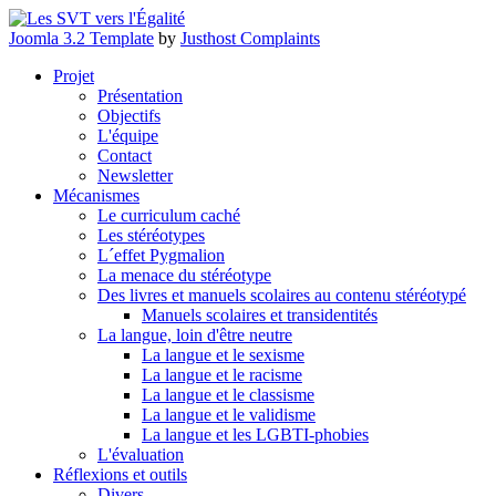
Joomla 3.2 Template
by
Justhost Complaints
Projet
Présentation
Objectifs
L'équipe
Contact
Newsletter
Mécanismes
Le curriculum caché
Les stéréotypes
L´effet Pygmalion
La menace du stéréotype
Des livres et manuels scolaires au contenu stéréotypé
Manuels scolaires et transidentités
La langue, loin d'être neutre
La langue et le sexisme
La langue et le racisme
La langue et le classisme
La langue et le validisme
La langue et les LGBTI-phobies
L'évaluation
Réflexions et outils
Divers