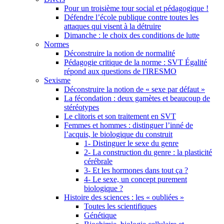
Pour un troisième tour social et pédagogique !
Défendre l’école publique contre toutes les
attaques qui visent à la détruire
Dimanche : le choix des conditions de lutte
Normes
Déconstruire la notion de normalité
Pédagogie critique de la norme : SVT Égalité
répond aux questions de l'IRESMO
Sexisme
Déconstruire la notion de « sexe par défaut »
La fécondation : deux gamètes et beaucoup de
stéréotypes
Le clitoris et son traitement en SVT
Femmes et hommes : distinguer l’inné de
l’acquis, le biologique du construit
1- Distinguer le sexe du genre
2- La construction du genre : la plasticité
cérébrale
3- Et les hormones dans tout ça ?
4- Le sexe, un concept purement
biologique ?
Histoire des sciences : les « oubliées »
Toutes les scientifiques
Génétique