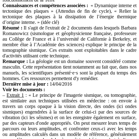
Connaissances et compétences associées :
« Dynamique interne et
tectonique des plaques » (Attendus de fin de cycle), « Relier la
tectonique des plaques à la dissipation de l’énergie thermique
d’origine interne. » (idée clé)
Résumé
:
Il s'agit de l'extrait de 2 documents dans lesquels Barbara
Romanowicz (sismologue et géophysicienne française, professeure
au Collège de France et à l’université de Californie à Berkeley, et
membre élue à l’Académie des sciences) explique le principe de la
tomographie sismique. Ces extraits sont exploitables dans le cadre
d'activités utilisant cette technique.
Remarque :
La géologie est un domaine souvent considéré comme
masculin. Cette représentation tient notamment au fait que, dans nos
manuels, les scientifiques présenté⋅e⋅s sont la plupart du temps des
hommes. Ces ressources permettent d'y remédier.
Dernière mise à jour
:
14/04/2016
Voir les documents :
–
Extrait 1
: « Le principe de l'imagerie sismique, ou tomographie,
est similaire aux techniques utilisées en médecine : on envoie à
travers un corps opaque à la vision directe, des ondes (ici ondes
sismiques) engendrées à la surface de celui-ci par des sources de
vibration (ici les séismes) et on les enregistre également en surface,
par des capteurs d'onde appropriés. On peut mesurer leurs temps de
parcours ou leurs amplitudes, et confronter ceux-ci avec les temps
ou amplitudes calculés dans un modèle de référence, généralement