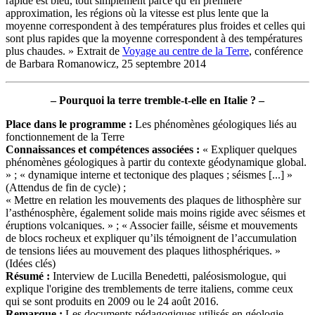
rapide est bleu, tout simplement parce qu’en première
approximation, les régions où la vitesse est plus lente que la
moyenne correspondent à des températures plus froides et celles qui
sont plus rapides que la moyenne correspondent à des températures
plus chaudes. » Extrait de
Voyage au centre de la Terre
, conférence
de Barbara Romanowicz, 25 septembre 2014
– Pourquoi la terre tremble-t-elle en Italie ? –
Place dans le programme :
Les phénomènes géologiques liés au
fonctionnement de la Terre
Connaissances et compétences associées :
« Expliquer quelques
phénomènes géologiques à partir du contexte géodynamique global.
» ; « dynamique interne et tectonique des plaques ; séismes [...] »
(Attendus de fin de cycle) ;
« Mettre en relation les mouvements des plaques de lithosphère sur
l’asthénosphère, également solide mais moins rigide avec séismes et
éruptions volcaniques. » ; « Associer faille, séisme et mouvements
de blocs rocheux et expliquer qu’ils témoignent de l’accumulation
de tensions liées au mouvement des plaques lithosphériques. »
(Idées clés)
Résumé
:
Interview de Lucilla Benedetti, paléosismologue, qui
explique l'origine des tremblements de terre italiens, comme ceux
qui se sont produits en 2009 ou le 24 août 2016.
Remarque :
Les documents pédagogiques utilisés en géologie