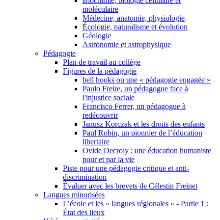
Biochimie, biologie cellulaire et
moléculaire
Médecine, anatomie, physiologie
Écologie, naturalisme et évolution
Géologie
Astronomie et astrophysique
Pédagogie
Plan de travail au collège
Figures de la pédagogie
bell hooks ou une « pédagogie engagée »
Paulo Freire, un pédagogue face à
l'injustice sociale
Francisco Ferrer, un pédagogue à
redécouvrir
Janusz Korczak et les droits des enfants
Paul Robin, un pionnier de l’éducation
libertaire
Ovide Decroly : une éducation humaniste
pour et par la vie
Piste pour une pédagogie critique et anti-
discrimination
Évaluer avec les brevets de Célestin Freinet
Langues minorisées
L’école et les « langues régionales » - Partie 1 :
État des lieux