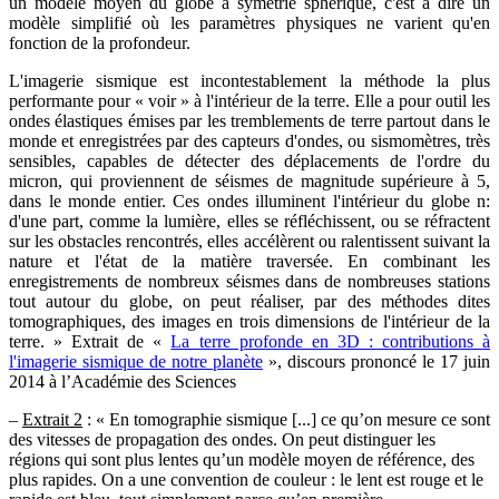
un modèle moyen du globe à symétrie sphérique, c'est à dire un
modèle simplifié où les paramètres physiques ne varient qu'en
fonction de la profondeur.
L'imagerie sismique est incontestablement la méthode la plus
performante pour « voir » à l'intérieur de la terre. Elle a pour outil les
ondes élastiques émises par les tremblements de terre partout dans le
monde et enregistrées par des capteurs d'ondes, ou sismomètres, très
sensibles, capables de détecter des déplacements de l'ordre du
micron, qui proviennent de séismes de magnitude supérieure à 5,
dans le monde entier. Ces ondes illuminent l'intérieur du globe n:
d'une part, comme la lumière, elles se réfléchissent, ou se réfractent
sur les obstacles rencontrés, elles accélèrent ou ralentissent suivant la
nature et l'état de la matière traversée. En combinant les
enregistrements de nombreux séismes dans de nombreuses stations
tout autour du globe, on peut réaliser, par des méthodes dites
tomographiques, des images en trois dimensions de l'intérieur de la
terre. » Extrait de «
La terre profonde en 3D : contributions à
l'imagerie sismique de notre planète
», discours prononcé le 17 juin
2014 à l’Académie des Sciences
–
Extrait 2
: « En tomographie sismique [...] ce qu’on mesure ce sont
des vitesses de propagation des ondes. On peut distinguer les
régions qui sont plus lentes qu’un modèle moyen de référence, des
plus rapides. On a une convention de couleur : le lent est rouge et le