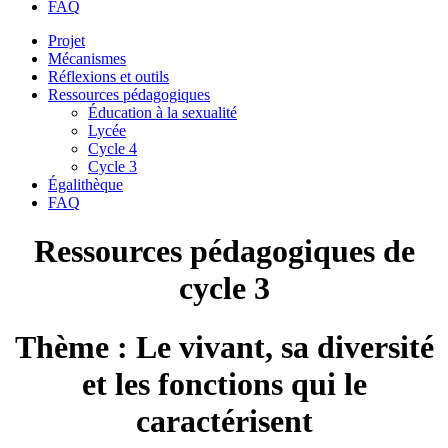
FAQ
Projet
Mécanismes
Réflexions et outils
Ressources pédagogiques
Éducation à la sexualité
Lycée
Cycle 4
Cycle 3
Égalithèque
FAQ
Ressources pédagogiques de
cycle 3
Thème : Le vivant, sa diversité
et les fonctions qui le
caractérisent