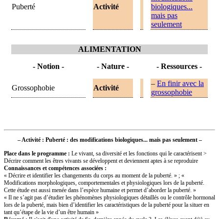
Puberté
Activité
biologiques...
mais pas
seulement
ALIMENTATION
- Notion -
- Nature -
- Ressources -
–
En finir avec la
Grossophobie
Activité
grossophobie
–
Activité : Puberté : des modifications biologiques... mais pas seulement –
Place dans le programme
:
Le vivant, sa diversité et les fonctions qui le caractérisent >
Décrire comment les êtres vivants se développent et deviennent aptes à se reproduire
Connaissances et compétences associées :
« Décrire et identifier les changements du corps au moment de la puberté. » ; «
Modifications morphologiques, comportementales et physiologiques lors de la puberté.
Cette étude est aussi menée dans l’espèce humaine et permet d’aborder la puberté. »
« Il ne s’agit pas d’étudier les phénomènes physiologiques détaillés ou le contrôle hormonal
lors de la puberté, mais bien d’identifier les caractéristiques de la puberté pour la situer en
tant qu’étape de la vie d’un être humain »