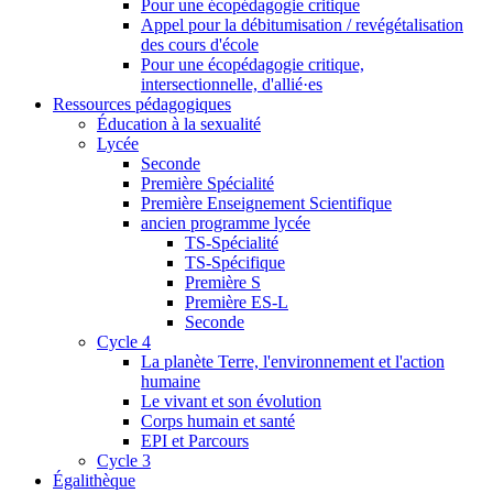
Pour une écopédagogie critique
Appel pour la débitumisation / revégétalisation
des cours d'école
Pour une écopédagogie critique,
intersectionnelle, d'allié·es
Ressources pédagogiques
Éducation à la sexualité
Lycée
Seconde
Première Spécialité
Première Enseignement Scientifique
ancien programme lycée
TS-Spécialité
TS-Spécifique
Première S
Première ES-L
Seconde
Cycle 4
La planète Terre, l'environnement et l'action
humaine
Le vivant et son évolution
Corps humain et santé
EPI et Parcours
Cycle 3
Égalithèque