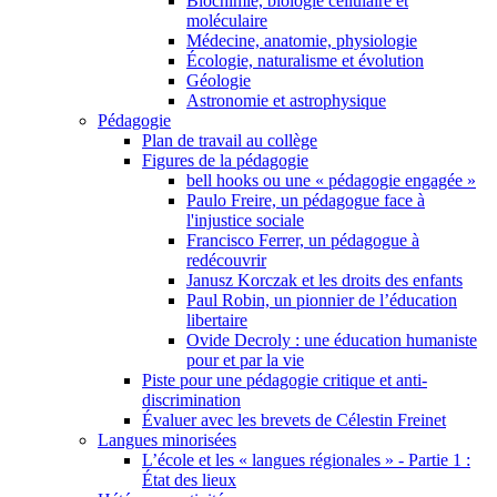
Biochimie, biologie cellulaire et
moléculaire
Médecine, anatomie, physiologie
Écologie, naturalisme et évolution
Géologie
Astronomie et astrophysique
Pédagogie
Plan de travail au collège
Figures de la pédagogie
bell hooks ou une « pédagogie engagée »
Paulo Freire, un pédagogue face à
l'injustice sociale
Francisco Ferrer, un pédagogue à
redécouvrir
Janusz Korczak et les droits des enfants
Paul Robin, un pionnier de l’éducation
libertaire
Ovide Decroly : une éducation humaniste
pour et par la vie
Piste pour une pédagogie critique et anti-
discrimination
Évaluer avec les brevets de Célestin Freinet
Langues minorisées
L’école et les « langues régionales » - Partie 1 :
État des lieux