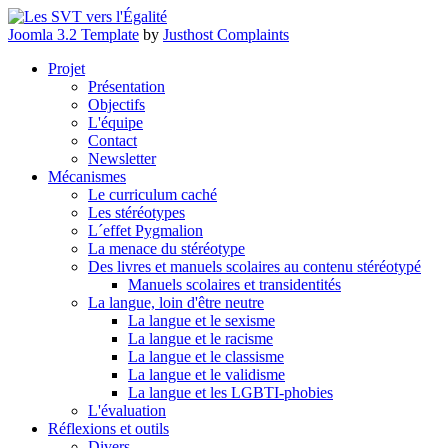
Joomla 3.2 Template
by
Justhost Complaints
Projet
Présentation
Objectifs
L'équipe
Contact
Newsletter
Mécanismes
Le curriculum caché
Les stéréotypes
L´effet Pygmalion
La menace du stéréotype
Des livres et manuels scolaires au contenu stéréotypé
Manuels scolaires et transidentités
La langue, loin d'être neutre
La langue et le sexisme
La langue et le racisme
La langue et le classisme
La langue et le validisme
La langue et les LGBTI-phobies
L'évaluation
Réflexions et outils
Divers