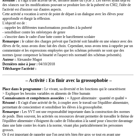
Résumé
:
Il s'agit d'une activité de 6e, dernière année du cycle 3. Les élèves ayant déjà eu
des séances sur les modifications pouvant se produire lors de la puberté en CM2, l'idée de
l'activité est d'insister sur d'autres aspects.
Cette activité a vocation à servir de point de départ à un dialogue avec les élèves pour
approfondir et élargir la réflexion.
L'objectif est de :
- rappeler les différentes transformations possibles à la puberté
- sensibiliser contre les stéréotypes de genre
- s'inscrire dans le cadre d'une lutte contre le harcèlement scolaire
Remarque :
le cahier des charges prévoit que l'activité soit faisable en une séance avec des
élèves de 6e, nous avons donc fait des choix. Cependant, nous avons tenu à rappeler par un
commentaire et les expressions employées que les schémas présentés ne sont que des
normes (pour compenser la binarité et l'aspect très normatif des schémas présentés).
Auteur :
Alexandre Magot
Dernières mise à jour
:
04/10/2018
Télécharger l'activité
:
–
Activité : En finir avec la grossophobie –
Place dans le programme
:
Le vivant, sa diversité et les fonctions qui le caractérisent
> Expliquer les besoins variables en aliments de l'être humain
Connaissances et compétences associées :
« Apport alimentaire : quantité et qualité »
Résumé
:
Il s'agit d'une activité de 6e, à coupler avec le travail sur l'équilibre alimentaire,
permettant de conscientiser et sensibiliser les élèves à la grossophobie.
Remarque :
Les SVT ont une responsabilité importante dans la construction des normes
de poids. Bien souvent, les activités ou ressources devant permettre de travailler le thème de
l'équilibre alimentaire s'éloignent du cadre de l'éducation à la santé pour s'inscrire davantage
dans une lutte contre les écarts à la norme, visant plus particulièrement les personnes
grosses.
Or il est important de rappeler que l'on peut très bien être gros·se tout en ayant une