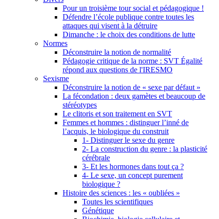
Pour un troisième tour social et pédagogique !
Défendre l’école publique contre toutes les
attaques qui visent à la détruire
Dimanche : le choix des conditions de lutte
Normes
Déconstruire la notion de normalité
Pédagogie critique de la norme : SVT Égalité
répond aux questions de l'IRESMO
Sexisme
Déconstruire la notion de « sexe par défaut »
La fécondation : deux gamètes et beaucoup de
stéréotypes
Le clitoris et son traitement en SVT
Femmes et hommes : distinguer l’inné de
l’acquis, le biologique du construit
1- Distinguer le sexe du genre
2- La construction du genre : la plasticité
cérébrale
3- Et les hormones dans tout ça ?
4- Le sexe, un concept purement
biologique ?
Histoire des sciences : les « oubliées »
Toutes les scientifiques
Génétique