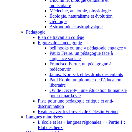
Biochimie, biologie cellulaire et
moléculaire
Médecine, anatomie, physiologie
Écologie, naturalisme et évolution
Géologie
Astronomie et astrophysique
Pédagogie
Plan de travail au collège
Figures de la pédagogie
bell hooks ou une « pédagogie engagée »
Paulo Freire, un pédagogue face à
l'injustice sociale
Francisco Ferrer, un pédagogue à
redécouvrir
Janusz Korczak et les droits des enfants
Paul Robin, un pionnier de l’éducation
libertaire
Ovide Decroly : une éducation humaniste
pour et par la vie
Piste pour une pédagogie critique et anti-
discrimination
Évaluer avec les brevets de Célestin Freinet
Langues minorisées
L’école et les « langues régionales » - Partie 1 :
État des lieux