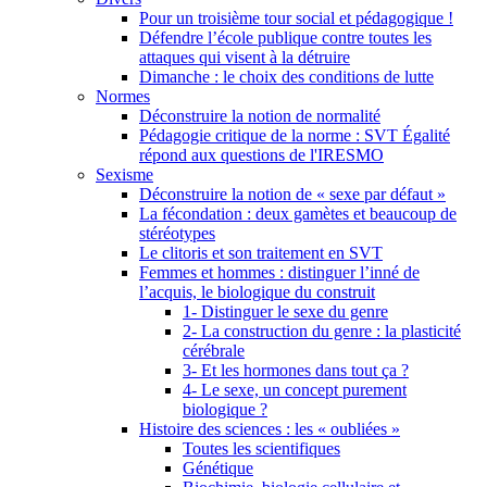
Pour un troisième tour social et pédagogique !
Défendre l’école publique contre toutes les
attaques qui visent à la détruire
Dimanche : le choix des conditions de lutte
Normes
Déconstruire la notion de normalité
Pédagogie critique de la norme : SVT Égalité
répond aux questions de l'IRESMO
Sexisme
Déconstruire la notion de « sexe par défaut »
La fécondation : deux gamètes et beaucoup de
stéréotypes
Le clitoris et son traitement en SVT
Femmes et hommes : distinguer l’inné de
l’acquis, le biologique du construit
1- Distinguer le sexe du genre
2- La construction du genre : la plasticité
cérébrale
3- Et les hormones dans tout ça ?
4- Le sexe, un concept purement
biologique ?
Histoire des sciences : les « oubliées »
Toutes les scientifiques
Génétique