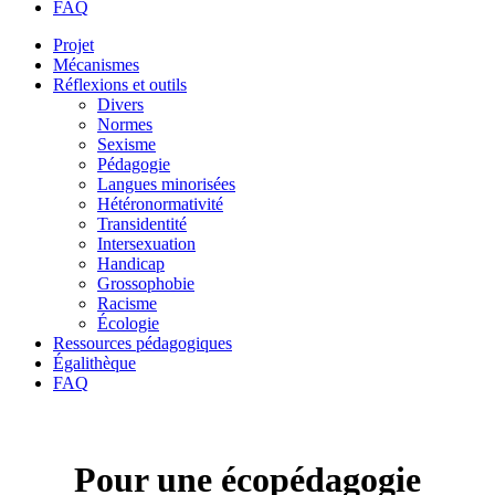
FAQ
Projet
Mécanismes
Réflexions et outils
Divers
Normes
Sexisme
Pédagogie
Langues minorisées
Hétéronormativité
Transidentité
Intersexuation
Handicap
Grossophobie
Racisme
Écologie
Ressources pédagogiques
Égalithèque
FAQ
Pour une écopédagogie