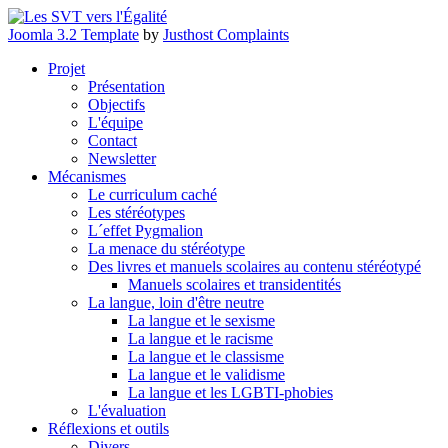
Joomla 3.2 Template
by
Justhost Complaints
Projet
Présentation
Objectifs
L'équipe
Contact
Newsletter
Mécanismes
Le curriculum caché
Les stéréotypes
L´effet Pygmalion
La menace du stéréotype
Des livres et manuels scolaires au contenu stéréotypé
Manuels scolaires et transidentités
La langue, loin d'être neutre
La langue et le sexisme
La langue et le racisme
La langue et le classisme
La langue et le validisme
La langue et les LGBTI-phobies
L'évaluation
Réflexions et outils
Divers