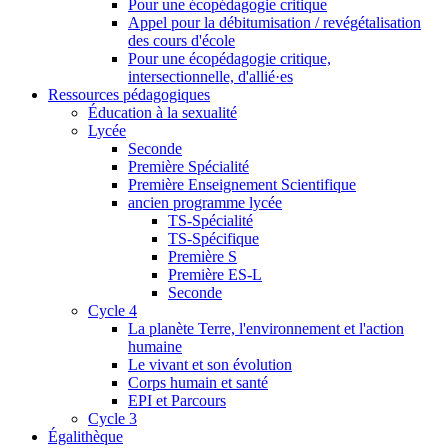
Pour une écopédagogie critique
Appel pour la débitumisation / revégétalisation
des cours d'école
Pour une écopédagogie critique,
intersectionnelle, d'allié·es
Ressources pédagogiques
Éducation à la sexualité
Lycée
Seconde
Première Spécialité
Première Enseignement Scientifique
ancien programme lycée
TS-Spécialité
TS-Spécifique
Première S
Première ES-L
Seconde
Cycle 4
La planète Terre, l'environnement et l'action
humaine
Le vivant et son évolution
Corps humain et santé
EPI et Parcours
Cycle 3
Égalithèque