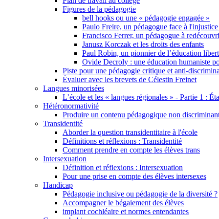
Plan de travail au collège
Figures de la pédagogie
bell hooks ou une « pédagogie engagée »
Paulo Freire, un pédagogue face à l'injustice
Francisco Ferrer, un pédagogue à redécouvri
Janusz Korczak et les droits des enfants
Paul Robin, un pionnier de l’éducation libert
Ovide Decroly : une éducation humaniste pou
Piste pour une pédagogie critique et anti-discrimin
Évaluer avec les brevets de Célestin Freinet
Langues minorisées
L’école et les « langues régionales » - Partie 1 : Éta
Hétéronormativité
Produire un contenu pédagogique non discriminant 
Transidentité
Aborder la question transidentitaire à l'école
Définitions et réflexions : Transidentité
Comment prendre en compte les élèves trans
Intersexuation
Définition et réflexions : Intersexuation
Pour une prise en compte des élèves intersexes
Handicap
Pédagogie inclusive ou pédagogie de la diversité ?
Accompagner le bégaiement des élèves
implant cochléaire et normes entendantes