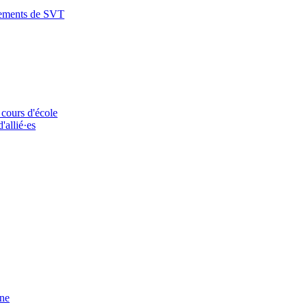
nements de SVT
 cours d'école
'allié·es
ine