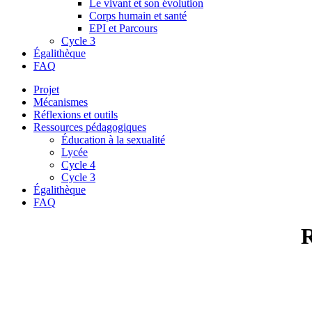
Le vivant et son évolution
Corps humain et santé
EPI et Parcours
Cycle 3
Égalithèque
FAQ
Projet
Mécanismes
Réflexions et outils
Ressources pédagogiques
Éducation à la sexualité
Lycée
Cycle 4
Cycle 3
Égalithèque
FAQ
R