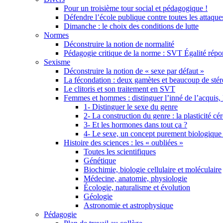
Pour un troisième tour social et pédagogique !
Défendre l’école publique contre toutes les attaques
Dimanche : le choix des conditions de lutte
Normes
Déconstruire la notion de normalité
Pédagogie critique de la norme : SVT Égalité ré
Sexisme
Déconstruire la notion de « sexe par défaut »
La fécondation : deux gamètes et beaucoup de sté
Le clitoris et son traitement en SVT
Femmes et hommes : distinguer l’inné de l’acquis, 
1- Distinguer le sexe du genre
2- La construction du genre : la plasticité cé
3- Et les hormones dans tout ça ?
4- Le sexe, un concept purement biologique
Histoire des sciences : les « oubliées »
Toutes les scientifiques
Génétique
Biochimie, biologie cellulaire et moléculaire
Médecine, anatomie, physiologie
Écologie, naturalisme et évolution
Géologie
Astronomie et astrophysique
Pédagogie