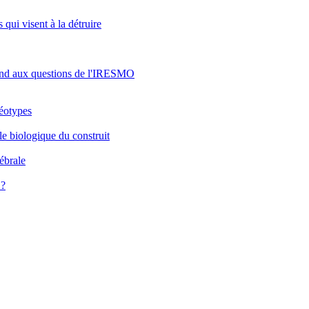
 qui visent à la détruire
pond aux questions de l'IRESMO
réotypes
le biologique du construit
rébrale
 ?