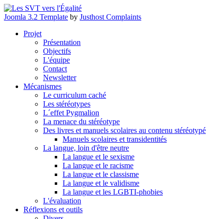
Joomla 3.2 Template
by
Justhost Complaints
Projet
Présentation
Objectifs
L'équipe
Contact
Newsletter
Mécanismes
Le curriculum caché
Les stéréotypes
L´effet Pygmalion
La menace du stéréotype
Des livres et manuels scolaires au contenu stéréotypé
Manuels scolaires et transidentités
La langue, loin d'être neutre
La langue et le sexisme
La langue et le racisme
La langue et le classisme
La langue et le validisme
La langue et les LGBTI-phobies
L'évaluation
Réflexions et outils
Divers