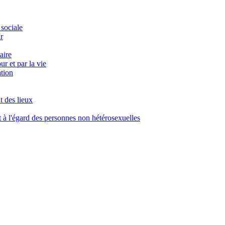
 sociale
r
aire
r et par la vie
ation
t des lieux
à l'égard des personnes non hétérosexuelles