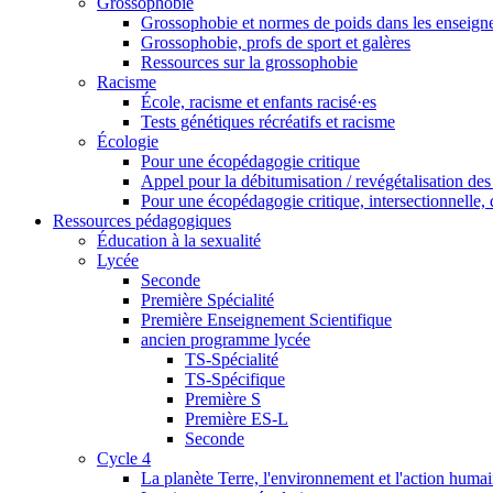
Grossophobie
Grossophobie et normes de poids dans les enseig
Grossophobie, profs de sport et galères
Ressources sur la grossophobie
Racisme
École, racisme et enfants racisé·es
Tests génétiques récréatifs et racisme
Écologie
Pour une écopédagogie critique
Appel pour la débitumisation / revégétalisation des
Pour une écopédagogie critique, intersectionnelle, d
Ressources pédagogiques
Éducation à la sexualité
Lycée
Seconde
Première Spécialité
Première Enseignement Scientifique
ancien programme lycée
TS-Spécialité
TS-Spécifique
Première S
Première ES-L
Seconde
Cycle 4
La planète Terre, l'environnement et l'action huma