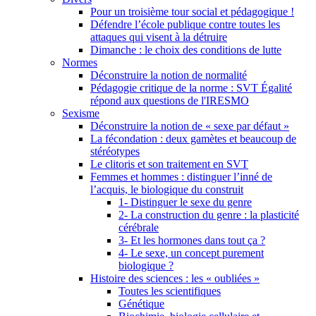
Pour un troisième tour social et pédagogique !
Défendre l’école publique contre toutes les
attaques qui visent à la détruire
Dimanche : le choix des conditions de lutte
Normes
Déconstruire la notion de normalité
Pédagogie critique de la norme : SVT Égalité
répond aux questions de l'IRESMO
Sexisme
Déconstruire la notion de « sexe par défaut »
La fécondation : deux gamètes et beaucoup de
stéréotypes
Le clitoris et son traitement en SVT
Femmes et hommes : distinguer l’inné de
l’acquis, le biologique du construit
1- Distinguer le sexe du genre
2- La construction du genre : la plasticité
cérébrale
3- Et les hormones dans tout ça ?
4- Le sexe, un concept purement
biologique ?
Histoire des sciences : les « oubliées »
Toutes les scientifiques
Génétique