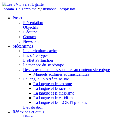
Joomla 3.2 Template
by
Justhost Complaints
Projet
Présentation
Objectifs
L'équipe
Contact
Newsletter
Mécanismes
Le curriculum caché
Les stéréotypes
L´effet Pygmalion
La menace du stéréotype
Des livres et manuels scolaires au contenu stéréotypé
Manuels scolaires et transidentités
La langue, loin d'être neutre
La langue et le sexisme
La langue et le racisme
La langue et le classisme
La langue et le validisme
La langue et les LGBTI-phobies
L'évaluation
Réflexions et outils
Divers