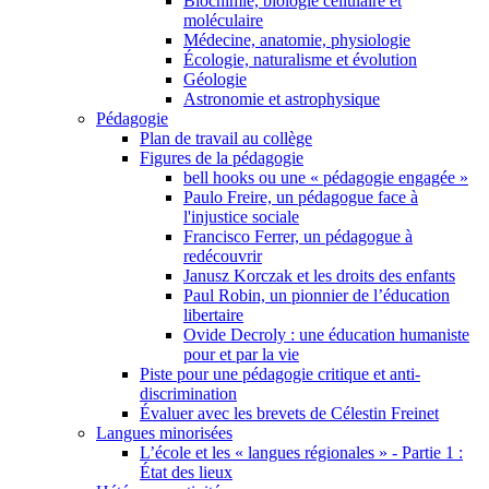
Biochimie, biologie cellulaire et
moléculaire
Médecine, anatomie, physiologie
Écologie, naturalisme et évolution
Géologie
Astronomie et astrophysique
Pédagogie
Plan de travail au collège
Figures de la pédagogie
bell hooks ou une « pédagogie engagée »
Paulo Freire, un pédagogue face à
l'injustice sociale
Francisco Ferrer, un pédagogue à
redécouvrir
Janusz Korczak et les droits des enfants
Paul Robin, un pionnier de l’éducation
libertaire
Ovide Decroly : une éducation humaniste
pour et par la vie
Piste pour une pédagogie critique et anti-
discrimination
Évaluer avec les brevets de Célestin Freinet
Langues minorisées
L’école et les « langues régionales » - Partie 1 :
État des lieux