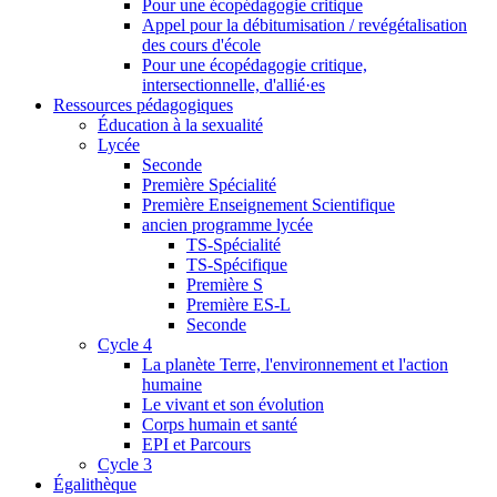
Pour une écopédagogie critique
Appel pour la débitumisation / revégétalisation
des cours d'école
Pour une écopédagogie critique,
intersectionnelle, d'allié·es
Ressources pédagogiques
Éducation à la sexualité
Lycée
Seconde
Première Spécialité
Première Enseignement Scientifique
ancien programme lycée
TS-Spécialité
TS-Spécifique
Première S
Première ES-L
Seconde
Cycle 4
La planète Terre, l'environnement et l'action
humaine
Le vivant et son évolution
Corps humain et santé
EPI et Parcours
Cycle 3
Égalithèque