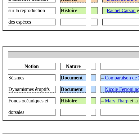
sur la reproduction
Histoire
–
Rachel Carson
e
des espèces
- Notion -
- Nature -
Séismes
Document
–
Comparaison de 
Dynamismes éruptifs
Document
–
Nicole Ferroni no
Fonds océaniques et
Histoire
–
Mary Tharp
et la
dorsales