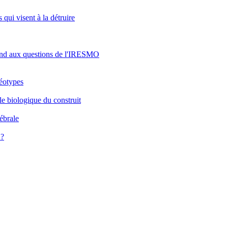
 qui visent à la détruire
pond aux questions de l'IRESMO
réotypes
le biologique du construit
rébrale
 ?