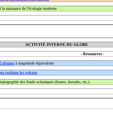
t la naissance de l'écologie moderne
ACTIVITÉ INTERNE DU GLOBE
- Ressources -
2 séismes
à magnitude équivalente
us explique les volcans
 topographie des fonds océaniques (fosses, dorsales, etc.)