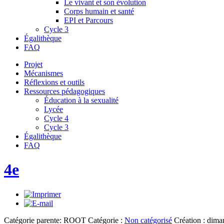
Le vivant et son évolution
Corps humain et santé
EPI et Parcours
Cycle 3
Égalithèque
FAQ
Projet
Mécanismes
Réflexions et outils
Ressources pédagogiques
Éducation à la sexualité
Lycée
Cycle 4
Cycle 3
Égalithèque
FAQ
4e
Catégorie parente: ROOT
Catégorie :
Non catégorisé
Création : dim