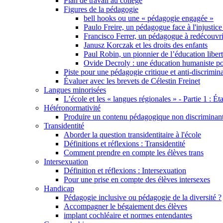
Plan de travail au collège
Figures de la pédagogie
bell hooks ou une « pédagogie engagée »
Paulo Freire, un pédagogue face à l'injustice
Francisco Ferrer, un pédagogue à redécouvri
Janusz Korczak et les droits des enfants
Paul Robin, un pionnier de l’éducation libert
Ovide Decroly : une éducation humaniste pou
Piste pour une pédagogie critique et anti-discrimin
Évaluer avec les brevets de Célestin Freinet
Langues minorisées
L’école et les « langues régionales » - Partie 1 : Éta
Hétéronormativité
Produire un contenu pédagogique non discriminant 
Transidentité
Aborder la question transidentitaire à l'école
Définitions et réflexions : Transidentité
Comment prendre en compte les élèves trans
Intersexuation
Définition et réflexions : Intersexuation
Pour une prise en compte des élèves intersexes
Handicap
Pédagogie inclusive ou pédagogie de la diversité ?
Accompagner le bégaiement des élèves
implant cochléaire et normes entendantes