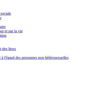
 sociale
r
aire
r et par la vie
ation
t des lieux
à l'égard des personnes non hétérosexuelles