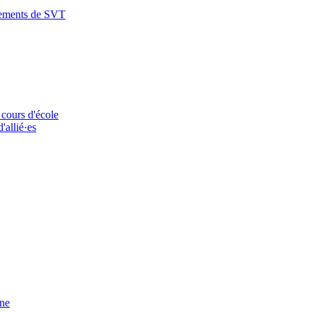
nements de SVT
 cours d'école
'allié·es
ine