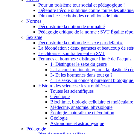
Pour un troisième tour social et pédagogique !
Défendre l’école publique contre toutes les attaques
Dimanche : le choix des conditions de lutte
Normes
Déconstruire la notion de normalité
Pédagogie critique de la norme : SVT Égalité ré
Sexisme
Déconstruire la notion de « sexe par défaut »
La fécondation : deux gamètes et beaucoup de sté
Le clitoris et son traitement en SVT
Femmes et hommes : distinguer l’inné de l’acquis, 
1- Distinguer le sexe du genre
2- La construction du genre : la plasticité cé
3- Et les hormones dans tout ça ?
4- Le sexe, un concept purement biologique
Histoire des sciences : les « oubliées »
Toutes les scientifiques
Génétique
Biochimie, biologie cellulaire et moléculaire
Médecine, anatomie, physiologie
Écologie, naturalisme et évolution
Géologie
Astronomie et astrophysique
Pédagogie