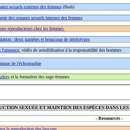
anes sexuels externes des femmes
(flash)
omie des organes sexuels internes des femmes
nes reproducteurs chez les femmes
dation : deux gamètes et beaucoup de stéréotypes
 l'annonce,
vidéo de sensibilisation à la responsabilité des hommes
hnique de l'échographie
udray
et la formation des sage-femmes
CTION SEXUÉE ET MAINTIEN DES ESPÈCES DANS LES
- Ressources -
ur la reproduction des faucons