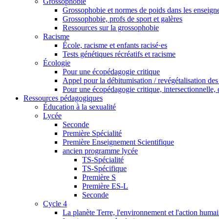
Grossophobie
Grossophobie et normes de poids dans les enseig
Grossophobie, profs de sport et galères
Ressources sur la grossophobie
Racisme
École, racisme et enfants racisé·es
Tests génétiques récréatifs et racisme
Écologie
Pour une écopédagogie critique
Appel pour la débitumisation / revégétalisation des
Pour une écopédagogie critique, intersectionnelle, d
Ressources pédagogiques
Éducation à la sexualité
Lycée
Seconde
Première Spécialité
Première Enseignement Scientifique
ancien programme lycée
TS-Spécialité
TS-Spécifique
Première S
Première ES-L
Seconde
Cycle 4
La planète Terre, l'environnement et l'action huma