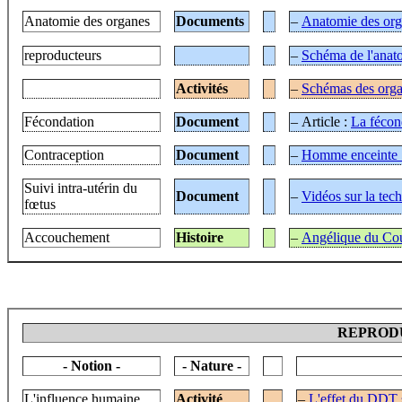
Anatomie des organes
Documents
–
Anatomie des org
reproducteurs
–
Schéma de l'anat
Activités
–
Schémas des orga
Fécondation
Document
– Article :
La fécon
Contraception
Document
–
Homme enceinte :
Suivi intra-utérin du
Document
–
Vidéos sur la tec
fœtus
Accouchement
Histoire
–
Angélique du Co
REPRODU
- Notion -
- Nature -
L'influence humaine
Activité
–
L'effet du DDT s