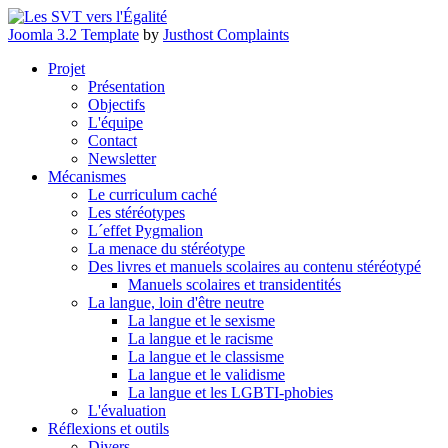
Joomla 3.2 Template
by
Justhost Complaints
Projet
Présentation
Objectifs
L'équipe
Contact
Newsletter
Mécanismes
Le curriculum caché
Les stéréotypes
L´effet Pygmalion
La menace du stéréotype
Des livres et manuels scolaires au contenu stéréotypé
Manuels scolaires et transidentités
La langue, loin d'être neutre
La langue et le sexisme
La langue et le racisme
La langue et le classisme
La langue et le validisme
La langue et les LGBTI-phobies
L'évaluation
Réflexions et outils
Divers